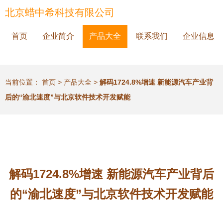
北京蜡中希科技有限公司
首页
企业简介
产品大全
联系我们
企业信息
当前位置：
首页
>
产品大全
>
解码1724.8%增速 新能源汽车产业背
后的“渝北速度”与北京软件技术开发赋能
解码1724.8%增速 新能源汽车产业背后
的“渝北速度”与北京软件技术开发赋能