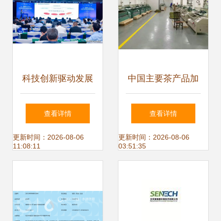
开发新生态
科技创新驱动发展
中国主要茶产品加
菏泽高新区加速布
工技术的现状与发
查看详情
查看详情
局功能性食品产业
展趋势探析
更新时间：2026-08-06
更新时间：2026-08-06
11:08:11
03:51:35
链